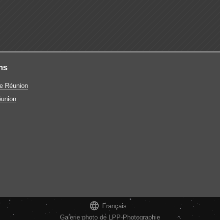
ns
e Réunion
union

Français
Galerie photo de LPP-Photographie