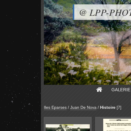
@ LPP-PHO
GALERIE
Iles Eparses
/
Juan De Nova
/
Histoire
[7]