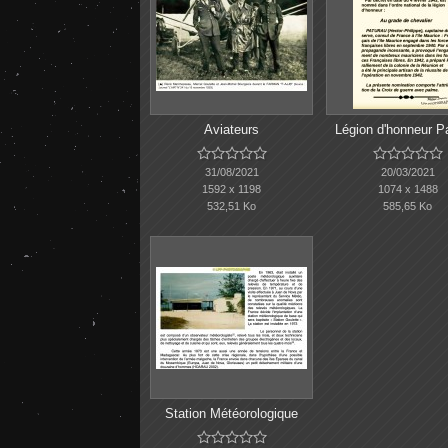
Aviateurs
Légion d'honneur P










31/08/2021
20/03/2021
1592 x 1198
1074 x 1488
532,51 Ko
585,65 Ko
Station Météorologique




