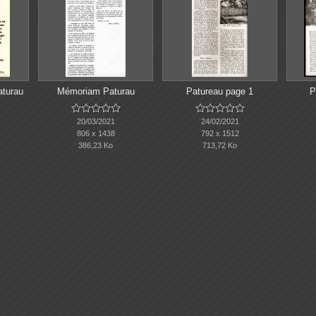
aturau
Mémoriam Paturau
Patureau page 1
P










20/03/2021
24/02/2021
806 x 1438
792 x 1512
386,23 Ko
713,72 Ko