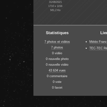
31/08/2021
1710 x 1156
581,2 Ko
Statistiques
Lie
7 photos et vidéos
Météo Franc
7 photos
TEC-TEC Ré
0 vidéo
0 nouvelle photo
0 nouvelle vidéo
43 634 vues
0 commentaire
0 vote
0 favori