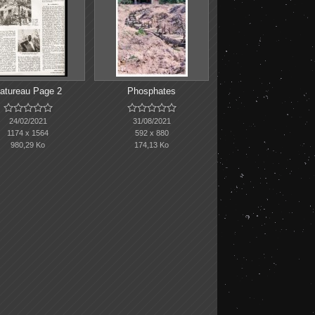
atureau Page 2
Phosphates










24/02/2021
31/08/2021
1174 x 1564
592 x 880
980,29 Ko
174,13 Ko