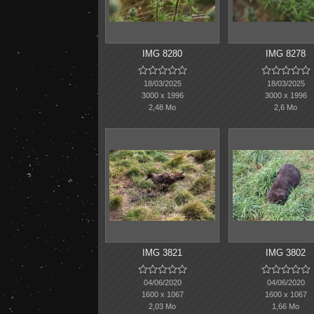
IMG 8280
IMG 8278










18/03/2025
18/03/2025
3000 x 1996
3000 x 1996
2,48 Mo
2,6 Mo
IMG 3821
IMG 3802










04/06/2020
04/06/2020
1600 x 1067
1600 x 1067
2,03 Mo
1,66 Mo