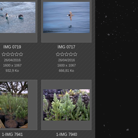
IMG 0719
IMG 0717










26/04/2016
26/04/2016
1600 x 1067
1600 x 1067
932,9 Ko
666,81 Ko
1-IMG 7941
1-IMG 7940