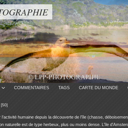
TOGRAPHIE
COMMENTAIRES
TAGS
CARTE DU MONDE
[50]
’activité humaine depuis la découverte de l’île (chasse, déboisement),
n naturelle est de type herbeux, plus ou moins dense. L’île d’Amsterd