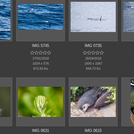
IMG 5745
IMG 0735










27/01/2018
26/04/2016
1024 x 576
1600 x 1067
673,93 Ko
944,73 Ko
IMG 0631
IMG 0615