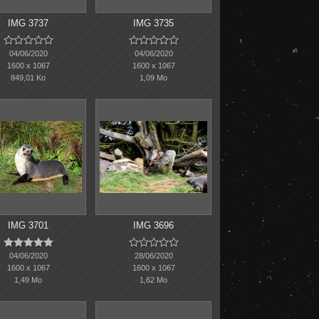
IMG 3737
IMG 3735










04/06/2020
04/06/2020
1600 x 1067
1600 x 1067
849,01 Ko
1,09 Mo
IMG 3701
IMG 3696










04/06/2020
28/06/2020
1600 x 1067
1600 x 1067
1,49 Mo
1,62 Mo