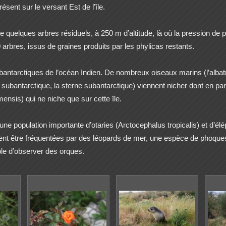
ésent sur le versant Est de l’île.
ue quelques arbres résiduels, à 250 m d’altitude, là où la pression 
 arbres, issus de graines produits par les phylicas restants.
ubantarctiques de l’océan Indien. De nombreux oiseaux marins (l’albatro
 subantarctique, la sterne subantarctique) viennent nicher dont en pa
sis) qui ne niche que sur cette île.
 population importante d’otaries (Arctocephalus tropicalis) et d’élé
euvent être fréquentées par des léopards de mer, une espèce de phoque
ible d’observer des orques.