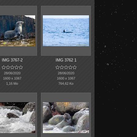
IMG 3767-2
IMG 3762 1










28/06/2020
28/06/2020
1600 x 1067
1600 x 1067
1,16 Mo
764,62 Ko