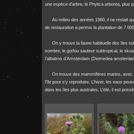
une espèce d’arbre, le Phylica arborea, plus pr
Au milieu des années 1980, il ne restait q
de restauration a permis la plantation de 7 000
On y trouve la faune habituelle des îles s
sombre, le gorfou sauteur subtropical, le skua
l’albatros d’Amsterdam (Diomedea amsterdamen
On trouve des mammifères marins, avec une
l’île pour s’y reproduire. L’hiver, les eaux p
dans les îles plus australes. L’été, il est poss