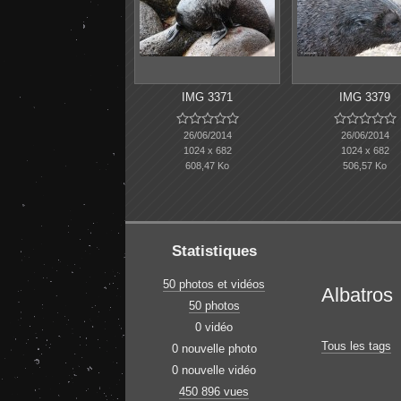
IMG 3371
IMG 3379










26/06/2014
26/06/2014
1024 x 682
1024 x 682
608,47 Ko
506,57 Ko
Statistiques
50 photos et vidéos
Albatros
50 photos
0 vidéo
Tous les tags
0 nouvelle photo
0 nouvelle vidéo
450 896 vues