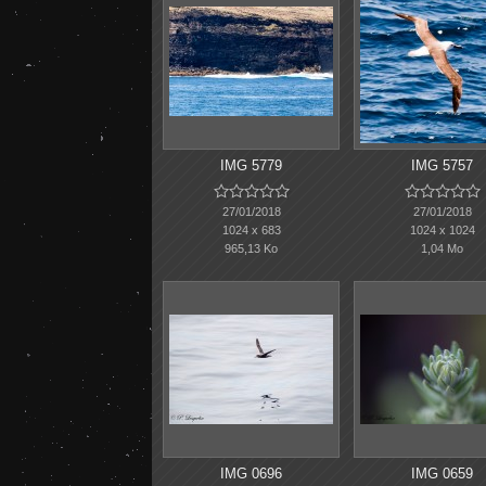
IMG 5779
IMG 5757










27/01/2018
27/01/2018
1024 x 683
1024 x 1024
965,13 Ko
1,04 Mo
IMG 0696
IMG 0659