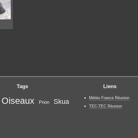
Tags
Liens
Météo France Réunion
Oiseaux
Skua
Prion
TEC-TEC Réunion