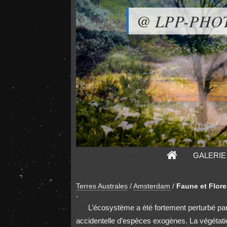
@ LPP-PHO
GALERIE
Terres Australes
/
Amsterdam
/
Faune et Flore
.
L’écosystème a été fortement perturbé par l
accidentelle d’espèces exogènes. La végétatio