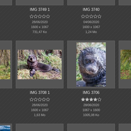
IMG 3749 1
IMG 3740










28/06/2020
04/06/2020
1600 x 1067
1600 x 1067
731,47 Ko
1,24 Mo
IMG 3708 1
IMG 3706










28/06/2020
28/06/2020
1600 x 1067
1067 x 1600
1,63 Mo
1005,08 Ko