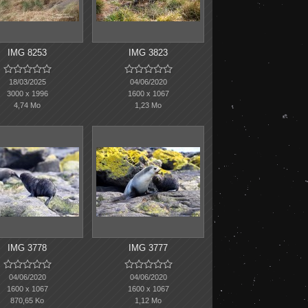
IMG 8253
IMG 3823










18/03/2025
04/06/2020
3000 x 1996
1600 x 1067
4,74 Mo
1,23 Mo
IMG 3778
IMG 3777










04/06/2020
04/06/2020
1600 x 1067
1600 x 1067
870,65 Ko
1,12 Mo