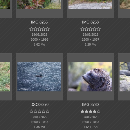
IMG 8265
IMG 8258










18/03/2025
18/03/2025
3000 x 1996
1600 x 1067
2,62 Mo
1,29 Mo
DSC06370
IMG 3780










08/09/2022
04/06/2020
1600 x 1067
1600 x 1067
1,35 Mo
742,11 Ko