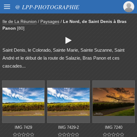

@ LPP-PHOTOGRAPHIE
Ile de La Réunion
/
Paysages
/
Le Nord, de Saint Denis à Bras
Panon
[80]

Saint Denis, le Colorado, Sainte Marie, Sainte Suzanne, Saint
André et le début de la route de Salazie, Bras Panon et ces
cascades...
IMG 7429
IMG 7429-2
IMG 7240














