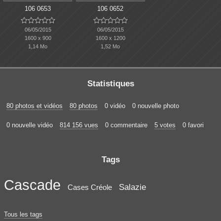
106 0653
106 0652










06/05/2015
06/05/2015
1600 x 900
1600 x 1200
1,14 Mo
1,52 Mo
Statistiques
80 photos et vidéos
80 photos
0 vidéo
0 nouvelle photo
0 nouvelle vidéo
814 156 vues
0 commentaire
5 votes
0 favori
Tags
Cascade
Salazie
Cases Créole
Tous les tags