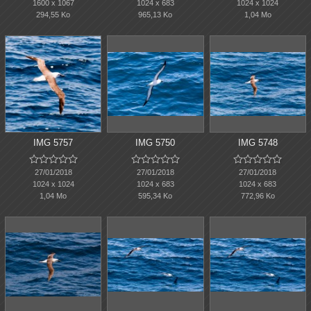
1600 x 1067
1024 x 683
1024 x 1024
294,55 Ko
965,13 Ko
1,04 Mo
IMG 5757
IMG 5750
IMG 5748















27/01/2018
27/01/2018
27/01/2018
1024 x 1024
1024 x 683
1024 x 683
1,04 Mo
595,34 Ko
772,96 Ko