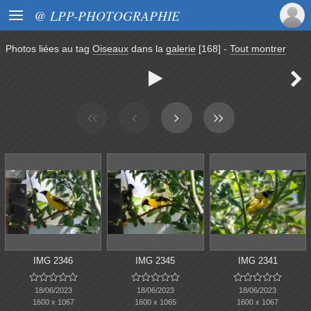

@ LPP-PHOTOGRAPHIE
Photos liées au tag
Oiseaux
dans la
galerie
[168]
-
Tout montrer


IMG 2346
IMG 2345
IMG 2341















18/06/2023
18/06/2023
18/06/2023
1600 x 1067
1600 x 1065
1600 x 1067