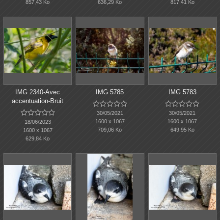
857,43 Ko
636,29 Ko
817,41 Ko
IMG 2340-Avec
IMG 5785
IMG 5783
accentuation-Bruit















30/05/2021
30/05/2021
1600 x 1067
1600 x 1067
18/06/2023
709,06 Ko
649,95 Ko
1600 x 1067
629,84 Ko