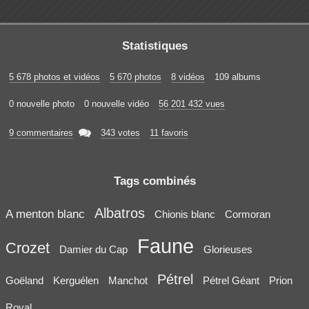
Statistiques
5 678 photos et vidéos
5 670 photos
8 vidéos
109 albums
0 nouvelle photo
0 nouvelle vidéo
56 201 432 vues

9 commentaires
343 votes
11 favoris
Tags combinés
Albatros
A menton blanc
Chionis blanc
Cormoran
Faune
Crozet
Damier du Cap
Glorieuses
Pétrel
Goëland
Kerguélen
Manchot
Pétrel Géant
Prion
Royal