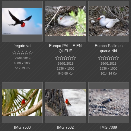
fregate vol
Europa PAILLE EN
Europa Paille en
QUEUE
queue Nid















29/01/2019
1600 x 1060
28/01/2019
28/01/2019
517,79 Ko
1336 x 1000
1336 x 1000
945,89 Ko
1014,14 Ko
IMG 7533
IMG 7532
IMG 7089