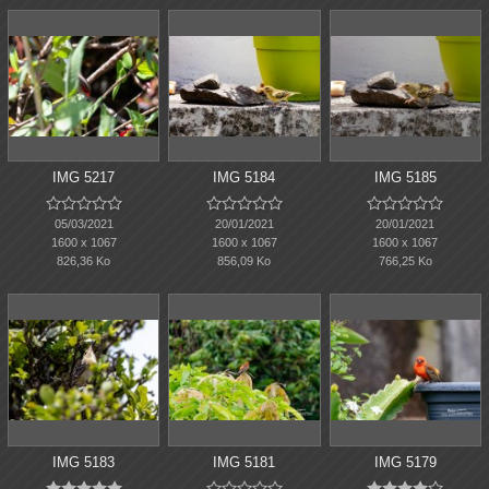
IMG 5217
IMG 5184
IMG 5185















05/03/2021
20/01/2021
20/01/2021
1600 x 1067
1600 x 1067
1600 x 1067
826,36 Ko
856,09 Ko
766,25 Ko
IMG 5183
IMG 5181
IMG 5179














