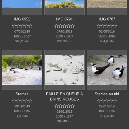
IMG 0952
IMG 0794
IMG 0787















07/05/2019
07/05/2019
07/05/2019
1600 x 1067
1600 x 1067
1600 x 1067
340,25 Ko
836,95 Ko
904,03 Ko
Sternes
PAILLE EN QUEUE A
Sternes au nid
BRINS ROUGES















29/01/2019
29/01/2019
1600 x 1197
1600 x 1197
29/01/2019
1,39 Mo
931,37 Ko
1600 x 1197
983,49 Ko