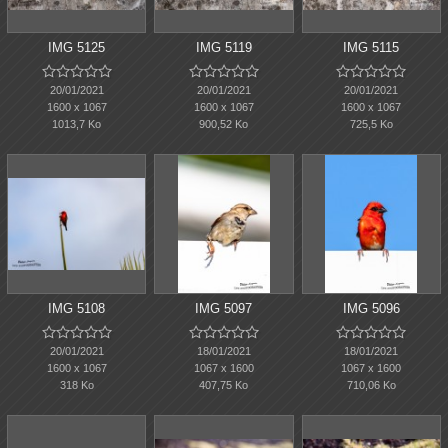
IMG 5125
IMG 5119
IMG 5115















20/01/2021
20/01/2021
20/01/2021
1600 x 1067
1600 x 1067
1600 x 1067
1013,7 Ko
900,52 Ko
725,5 Ko
IMG 5108
IMG 5097
IMG 5096















20/01/2021
18/01/2021
18/01/2021
1600 x 1067
1067 x 1600
1067 x 1600
318 Ko
407,75 Ko
710,06 Ko