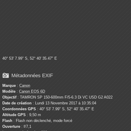
40° 53' 7.99" S, 52° 40' 35.47" E

Métadonnées EXIF
Marque
:
Canon
Modèle
:
Canon EOS 6D
Objectif
: TAMRON SP 150-600mm F/5-6.3 Di VC USD G2 A022
Date de création
: Lundi 13 Novembre 2017 à 10:35:04
Coordonnées GPS
: 40° 53' 7.99" S, 52° 40' 35.47" E
Altitude GPS
: 9,50 m
Flash
: Flash non déclenché, mode forcé
Ouverture
: f/7,1