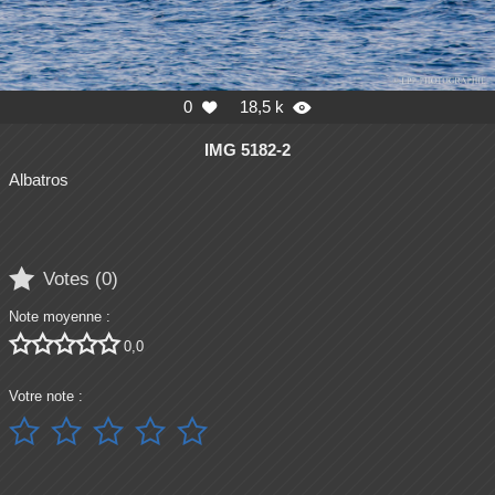
0
18,5 k


IMG 5182-2
Albatros

Votes (
0
)
Note moyenne :





0,0
Votre note :




