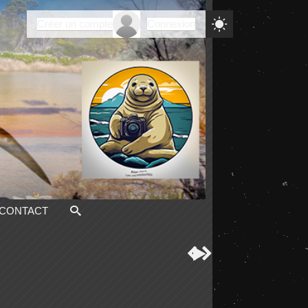

Créer un compte
Connexion
CONTACT


