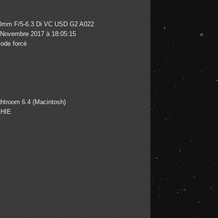
mm F/5-6.3 Di VC USD G2 A022
 Novembre 2017 à 18:05:15
ode forcé
htroom 6.4 (Macintosh)
HIE