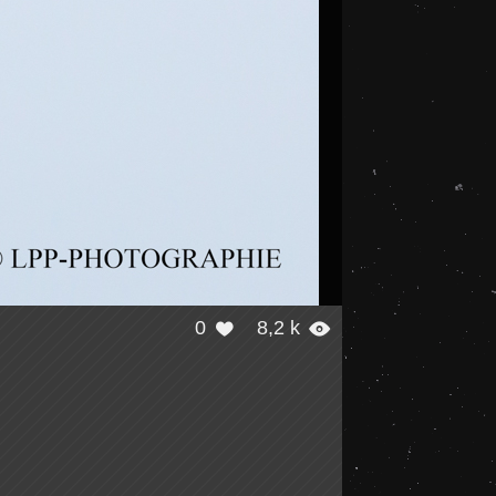
0
8,2 k

