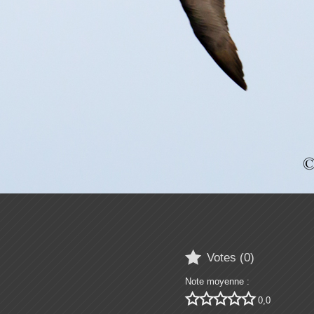

Votes (
0
)
Note moyenne :





0,0