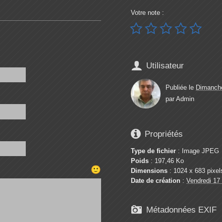
Votre note :






Utilisateur
Publiée le
Dimanche
par
Admin

Propriétés
Type de fichier
: Image JPEG
Poids
: 197,46 Ko
🙂
Dimensions
: 1024 x 683 pixel
Date de création
:
Vendredi 17

Métadonnées EXIF