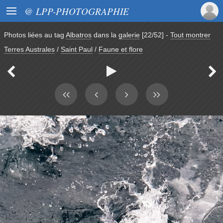

@ LPP-PHOTOGRAPHIE
Photos liées au tag
Albatros
dans la
galerie
[22/52]
-
Tout montrer
Terres Australes
/
Saint Paul
/
Faune et flore


