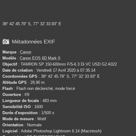
38° 42' 45.79" S, 77° 32' 33.93" E

Métadonnées EXIF
Marque
:
Canon
Modèle
:
Canon EOS 6D Mark II
Objectif
: TAMRON SP 150-600mm F/5-6.3 Di VC USD G2 A022
Date de création
: Vendredi 17 Avril 2020 à 07:35:14
Coordonnées GPS
: 38° 42' 45.79" S, 77° 32' 33.93" E
Altitude GPS
: 28,90 m
Flash
: Flash non déclenché, mode forcé
Ouverture
: f/9
Longueur de focale
: 483 mm
Sensibilité ISO
: 1600
Durée d'exposition
: 1/500 s
Mode de mesure
: Motif
Orientation
: Normale
Logiciel
: Adobe Photoshop Lightroom 6.14 (Macintosh)