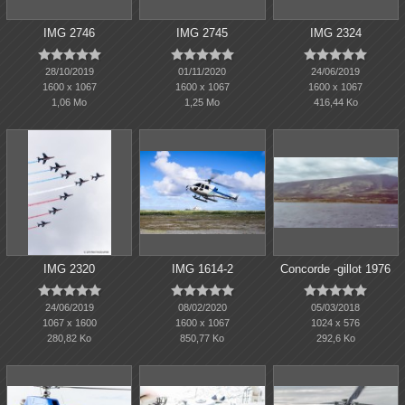
IMG 2746
IMG 2745
IMG 2324















28/10/2019
01/11/2020
24/06/2019
1600 x 1067
1600 x 1067
1600 x 1067
1,06 Mo
1,25 Mo
416,44 Ko
IMG 2320
IMG 1614-2
Concorde -gillot 1976















24/06/2019
08/02/2020
05/03/2018
1067 x 1600
1600 x 1067
1024 x 576
280,82 Ko
850,77 Ko
292,6 Ko