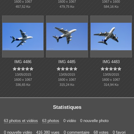
1600 x 1067
1600 x 1067
1067 x 1600
457,52 Ko
479,75 Ko
584,16 Ko
IMG 4486
IMG 4485
IMG 4483















13/05/2015
13/05/2015
13/05/2015
1600 x 1067
1600 x 1067
1600 x 1067
336,65 Ko
315,24 Ko
314,94 Ko
Statistiques
63 photos et vidéos
63 photos
0 vidéo
0 nouvelle photo
0 nouvelle vidéo
416 380 vues
0 commentaire
68 votes
0 favori