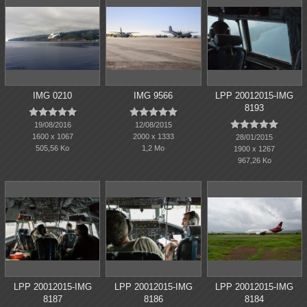
IMG 0210
IMG 9566
LPP 20012015-IMG
8193















19/08/2016
12/08/2015
1600 x 1067
2000 x 1333
28/01/2015
505,56 Ko
1,2 Mo
1900 x 1267
967,26 Ko
LPP 20012015-IMG
LPP 20012015-IMG
LPP 20012015-IMG
8187
8186
8184