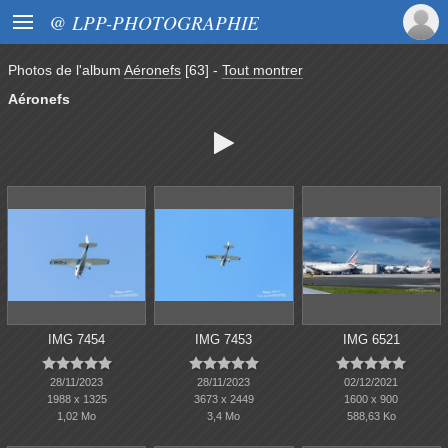

@ LPP-PHOTOGRAPHIE
Photos de l'album
Aéronefs
[63]
-
Tout montrer
Aéronefs

IMG 7454
IMG 7453
IMG 6521















28/11/2023
28/11/2023
02/12/2021
1988 x 1325
3673 x 2449
1600 x 900
1,02 Mo
3,4 Mo
588,63 Ko