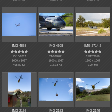
IMG 4853
IMG 4608
IMG 2714-2















13/10/2017
21/03/2021
15/12/2016
1600 x 1067
1600 x 1067
1600 x 1067
408,82 Ko
916,18 Ko
1,24 Mo
IMG 2156
IMG 2153
IMG 2149