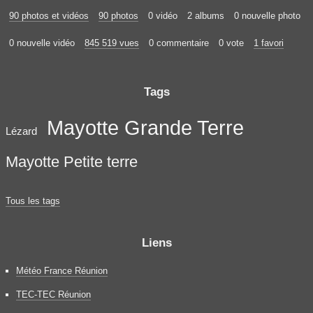
90 photos et vidéos
90 photos
0 vidéo
2 albums
0 nouvelle photo
0 nouvelle vidéo
845 519 vues
0 commentaire
0 vote
1 favori
Tags
Mayotte Grande Terre
Lézard
Mayotte Petite terre
Tous les tags
Liens
Météo France Réunion
TEC-TEC Réunion