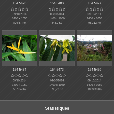
154 5493
154 5488
154 5477















09/10/2014
09/10/2014
09/10/2014
1400 x 1050
1400 x 1050
1400 x 1050
804,67 Ko
843,9 Ko
961,12 Ko
154 5474
154 5473
154 5459















09/10/2014
09/10/2014
09/10/2014
1400 x 1050
1400 x 1050
1400 x 1050
537,84 Ko
595,72 Ko
1003,38 Ko
Statistiques