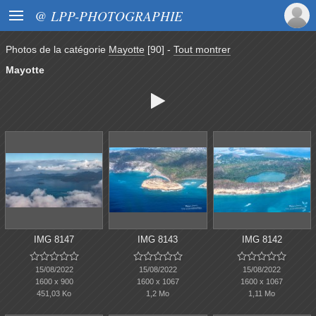

@ LPP-PHOTOGRAPHIE
Photos de la catégorie
Mayotte
[90]
-
Tout montrer
Mayotte

IMG 8147
IMG 8143
IMG 8142















15/08/2022
15/08/2022
15/08/2022
1600 x 900
1600 x 1067
1600 x 1067
451,03 Ko
1,2 Mo
1,11 Mo