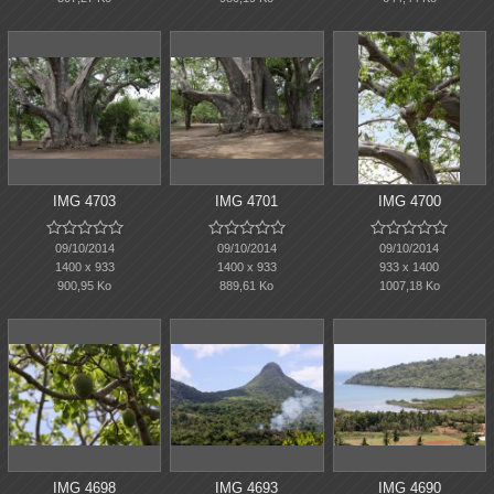
IMG 4703
IMG 4701
IMG 4700















09/10/2014
09/10/2014
09/10/2014
1400 x 933
1400 x 933
933 x 1400
900,95 Ko
889,61 Ko
1007,18 Ko
IMG 4698
IMG 4693
IMG 4690