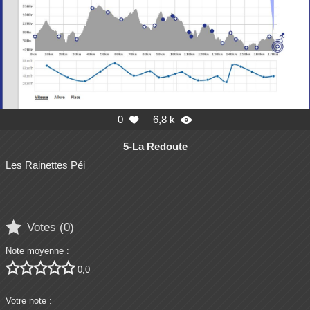
0
6,8 k


5-La Redoute
Les Rainettes Péi

Votes (
0
)
Note moyenne :





0,0
Votre note :