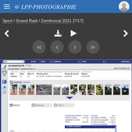

@ LPP-PHOTOGRAPHIE
Sport
/
Grand Raid
/
Zembrocal 2021
[7/17]



